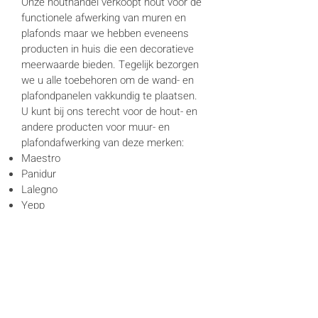
Onze houthandel verkoopt hout voor de
functionele afwerking van muren en
plafonds maar we hebben eveneens
producten in huis die een decoratieve
meerwaarde bieden. Tegelijk bezorgen
we u alle toebehoren om de wand- en
plafondpanelen vakkundig te plaatsen.
U kunt bij ons terecht voor de hout- en
andere producten voor muur- en
plafondafwerking van deze merken:
Maestro
Panidur
Lalegno
Yepp
Roxer
Rockfon plafondtegels
ZOEKT U DECORATIEVE
WANDPANELEN, PANELEN